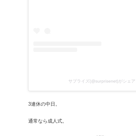
サプライズ(@surprisenet)がシ
3連休の中日。
通常なら成人式。