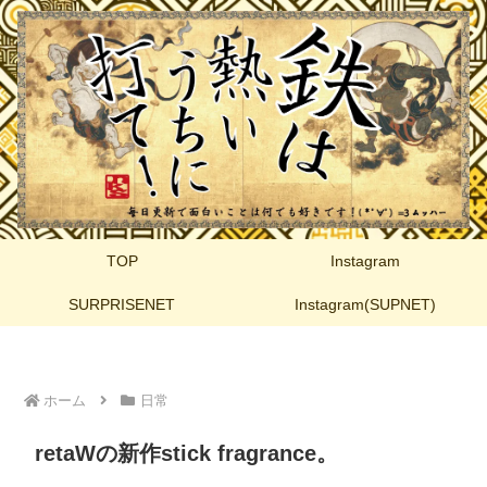
TOP
Instagram
SURPRISENET
Instagram(SUPNET)
ホーム
日常
retaWの新作stick fragrance。