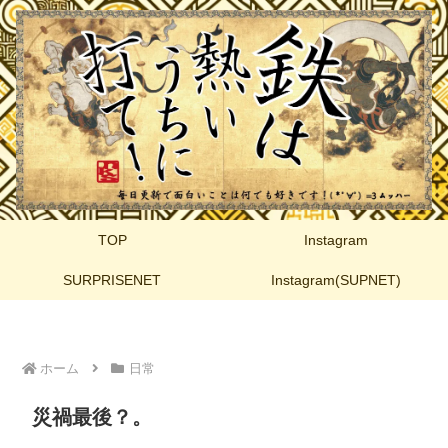
TOP
Instagram
SURPRISENET
Instagram(SUPNET)
ホーム
日常
災禍最後？。