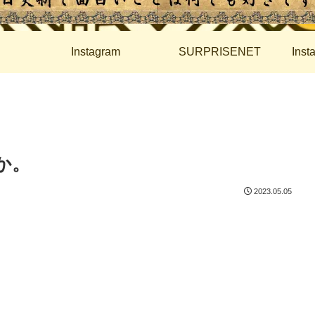
Instagram
SURPRISENET
Ins
とか。
2023.05.05