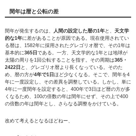
閏年は暦と公転の差
閏年が発生するのは、
人間の設定した暦の1年
と、
天文学
的な1年
に差があることが原因である。現在使用されてい
る暦は、1582年に採用されたグレゴリオ暦で、その1年は
基本的に
365日
である。一方、天文学的な1年とは地球が
太陽の周りを1回公転することを指す。その周期は
365・
2422日
と、グレゴリオ暦より長くなっている。そのた
め、暦の方が
4年で1日
ほど少なくなる。そこで、閏年を4
年に一度設定し、その差異を調整している。しかし、単に
4年に一度閏年を設定すると、400年で3日ほど暦の方が多
くなるため、100の倍数の年は閏年にせず、その上で400
の倍数の年は閏年とし、さらなる調整をかけている。
改めて考えるとなるほどねー、