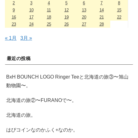
2
3
4
5
6
7
8
9
10
11
12
13
14
15
16
17
18
19
20
21
22
23
24
25
26
27
28
« 1月
3月 »
最近の投稿
BxH BOUNCH LOGO Ringer Teeと北海道の旅③〜旭山
動物園〜。
北海道の旅②〜FURANOで〜。
北海道の旅。
はぴコインなのかふく+なのか。