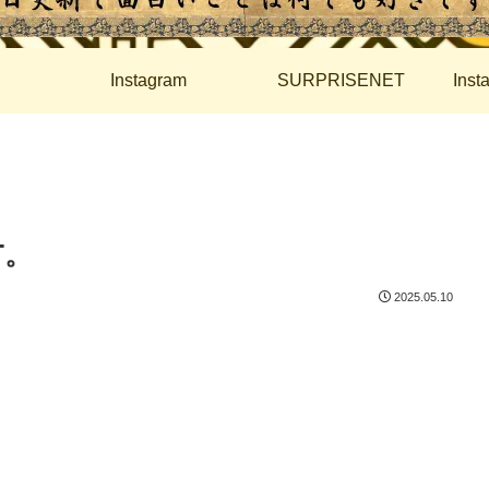
Instagram
SURPRISENET
Ins
T。
2025.05.10