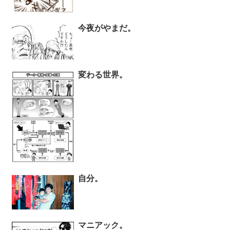
今夜がやまだ。
変わる世界。
自分。
マニアック。