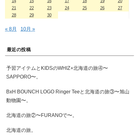
14
15
16
17
18
19
20
21
22
23
24
25
26
27
28
29
30
« 8月
10月 »
最近の投稿
予習アイテムとKIDSのWHIZ+北海道の旅④〜
SAPPORO〜。
BxH BOUNCH LOGO Ringer Teeと北海道の旅③〜旭山
動物園〜。
北海道の旅②〜FURANOで〜。
北海道の旅。