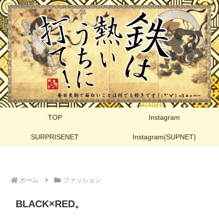
TOP
Instagram
SURPRISENET
Instagram(SUPNET)
ホーム
ファッション
BLACK×RED。