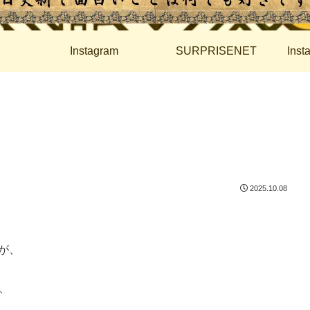
Instagram
SURPRISENET
Ins
2025.10.08
が、
、