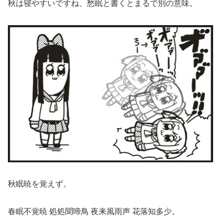
秋は寝やすいですね、愁眠と書くとまるで別の意味。
秋眠暁を覚えず。
春眠不覚暁 処処聞啼鳥 夜来風雨声 花落知多少。