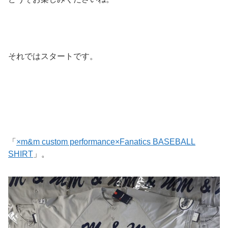
それではスタートです。
「
×m&m custom performance×Fanatics BASEBALL
SHIRT
」。