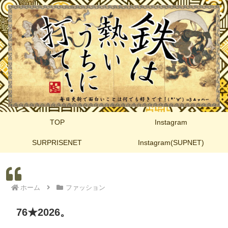
TOP
Instagram
SURPRISENET
Instagram(SUPNET)
ホーム
ファッション
76★2026。