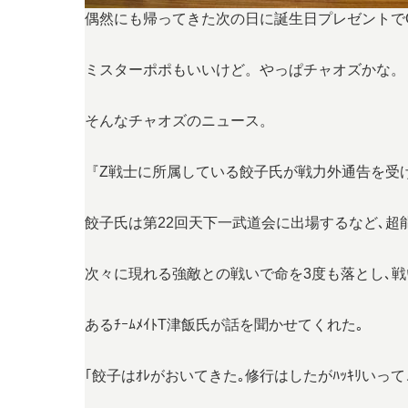
偶然にも帰ってきた次の日に誕生日プレゼントでG
ミスターポポもいいけど。やっぱチャオズかな。
そんなチャオズのニュース。
『Z戦士に所属している餃子氏が戦力外通告を受け
餃子氏は第22回天下一武道会に出場するなど､超
次々に現れる強敵との戦いで命を3度も落とし､戦
あるﾁｰﾑﾒｲﾄT津飯氏が話を聞かせてくれた｡
｢餃子はｵﾚがおいてきた｡修行はしたがﾊｯｷﾘい