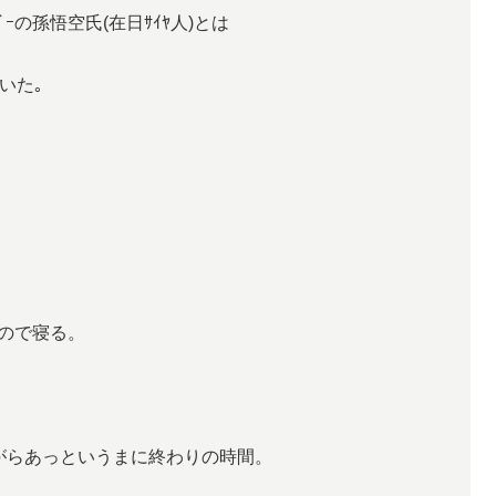
ﾞｰの孫悟空氏(在日ｻｲﾔ人)とは
いた｡
ので寝る。
がらあっというまに終わりの時間。