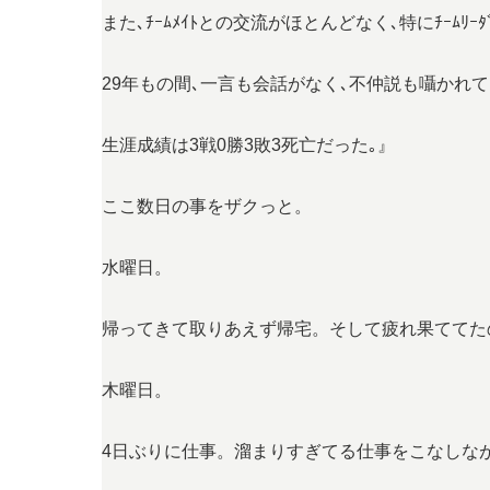
また､ﾁｰﾑﾒｲﾄとの交流がほとんどなく､特にﾁｰﾑﾘｰﾀ
29年もの間､一言も会話がなく､不仲説も囁かれて
生涯成績は3戦0勝3敗3死亡だった｡』
ここ数日の事をザクっと。
水曜日。
帰ってきて取りあえず帰宅。そして疲れ果ててた
木曜日。
4日ぶりに仕事。溜まりすぎてる仕事をこなしな