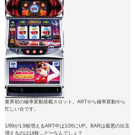
業界初の確率変動搭載スロット。ARTやら確率変動やら
忙しい台です。
1/99が1.9枚増えるART中は1/26にUP。BARは最悪の出玉
増えるのは14枚…どーなんでしょ？