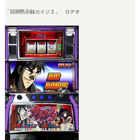
「回胴黙示録カイジ２」 ロデオ