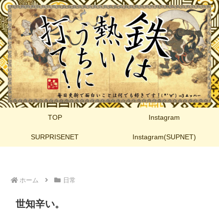
TOP
Instagram
SURPRISENET
Instagram(SUPNET)
ホーム
日常
世知辛い。