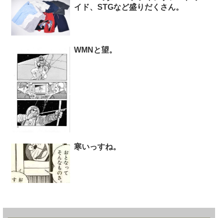
イド、STGなど盛りだくさん。
WMNと望。
寒いっすね。