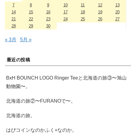
7
8
9
10
11
12
13
14
15
16
17
18
19
20
21
22
23
24
25
26
27
28
29
30
« 3月
5月 »
最近の投稿
BxH BOUNCH LOGO Ringer Teeと北海道の旅③〜旭山
動物園〜。
北海道の旅②〜FURANOで〜。
北海道の旅。
はぴコインなのかふく+なのか。