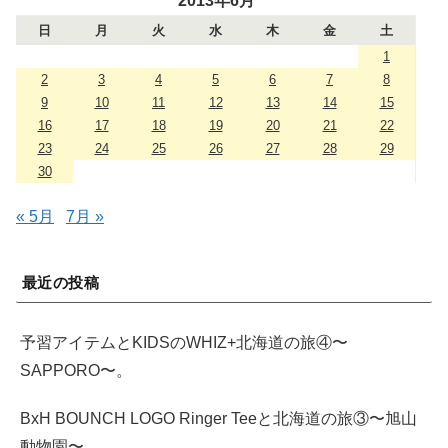
2013年6月
日
月
火
水
木
金
土
1
2
3
4
5
6
7
8
9
10
11
12
13
14
15
16
17
18
19
20
21
22
23
24
25
26
27
28
29
30
« 5月
7月 »
最近の投稿
予習アイテムとKIDSのWHIZ+北海道の旅④〜
SAPPORO〜。
BxH BOUNCH LOGO Ringer Teeと北海道の旅③〜旭山
動物園〜。