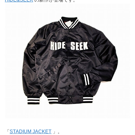
「
STADIUM JACKET
」。