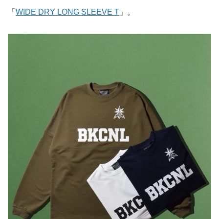
「
WIDE DRY LONG SLEEVE T
」。