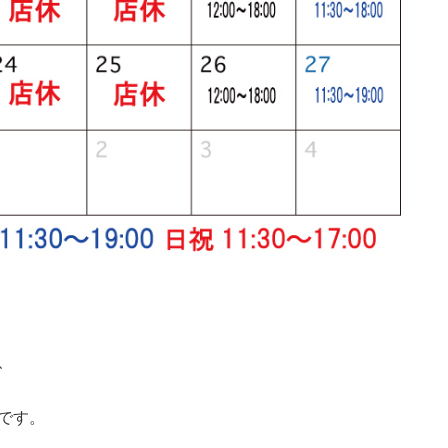
、
です。