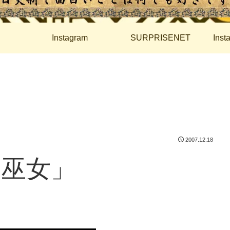
Instagram
SURPRISENET
Ins
2007.12.18
の巫女」