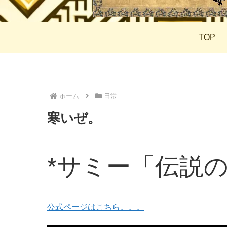
TOP
ホーム
日常
寒いぜ。
*サミー「伝説
公式ページはこちら。。。