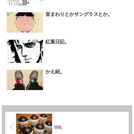
首まわりとかサングラスとか。
紅葉日記。
かえ紐。
増殖。