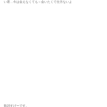
い君…今は会えなくても～会いたくて仕方ないよ
歌詞すげーです。