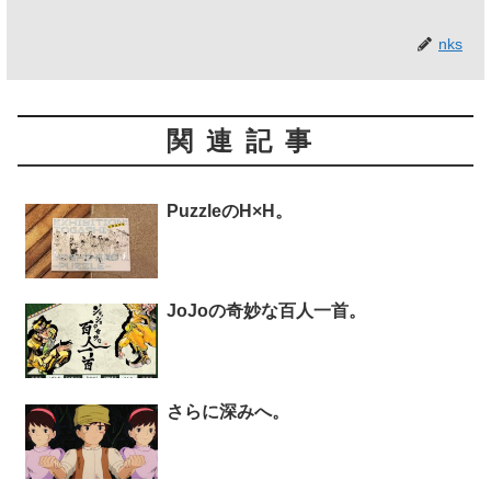
nks
関連記事
PuzzleのH×H。
JoJoの奇妙な百人一首。
さらに深みへ。