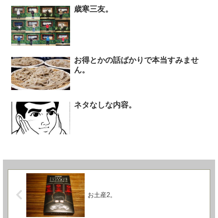
歳寒三友。
お得とかの話ばかりで本当すみませ
ん。
ネタなしな内容。
お土産2。