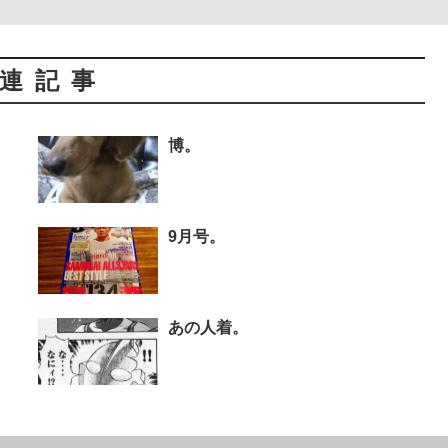
連記事
博。
9月号。
あの人着。