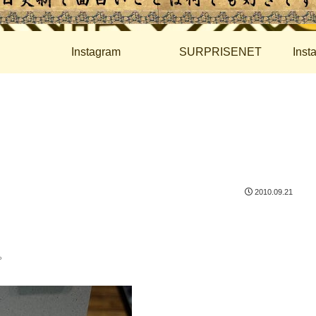
Instagram
SURPRISENET
Ins
2010.09.21
。