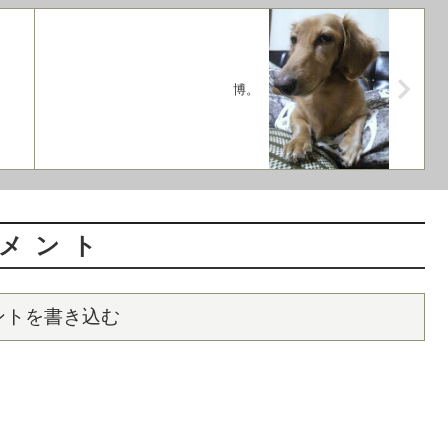
博。
メント
ントを書き込む