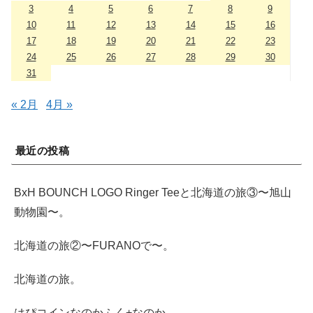
3
4
5
6
7
8
9
10
11
12
13
14
15
16
17
18
19
20
21
22
23
24
25
26
27
28
29
30
31
« 2月
4月 »
最近の投稿
BxH BOUNCH LOGO Ringer Teeと北海道の旅③〜旭山
動物園〜。
北海道の旅②〜FURANOで〜。
北海道の旅。
はぴコインなのかふく+なのか。