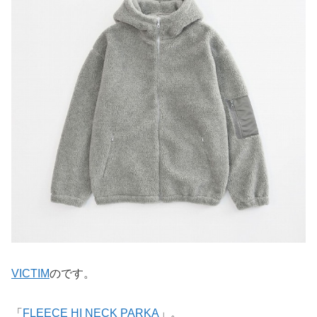
VICTIM
のです。
「
FLEECE HI NECK PARKA
」。