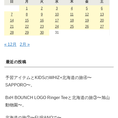
日
月
火
水
木
金
土
1
2
3
4
5
6
7
8
9
10
11
12
13
14
15
16
17
18
19
20
21
22
23
24
25
26
27
28
29
30
31
« 12月
2月 »
最近の投稿
予習アイテムとKIDSのWHIZ+北海道の旅④〜
SAPPORO〜。
BxH BOUNCH LOGO Ringer Teeと北海道の旅③〜旭山
動物園〜。
北海道の旅②〜FURANOで〜。