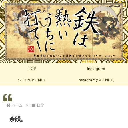
TOP
Instagram
SURPRISENET
Instagram(SUPNET)
ホーム
日常
余韻。