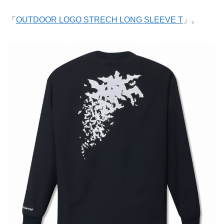
「
OUTDOOR LOGO STRECH LONG SLEEVE T
」。