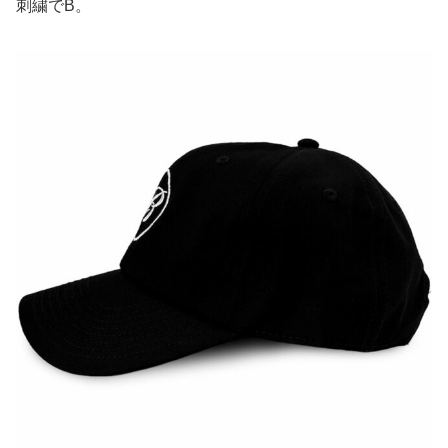
刺繍でB。