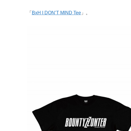
「
BxH I DON’T MIND Tee
」。