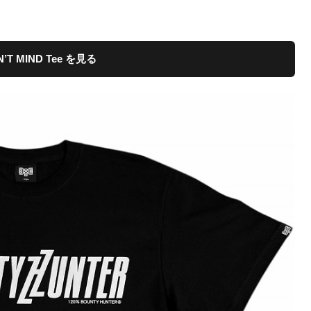
。
N’T MIND Tee を見る