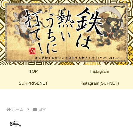
TOP
Instagram
SURPRISENET
Instagram(SUPNET)
ホーム
日常
6年。