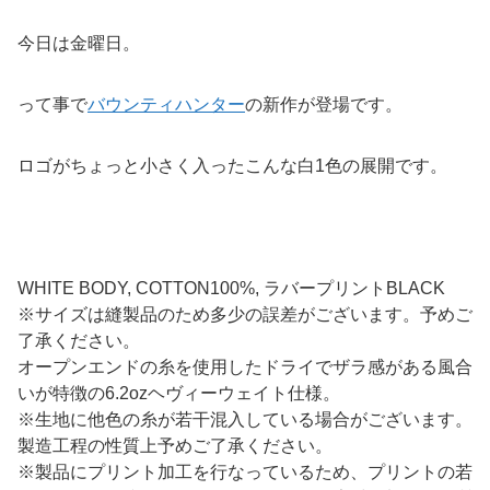
今日は金曜日。
って事で
バウンティハンター
の新作が登場です。
ロゴがちょっと小さく入ったこんな白1色の展開です。
WHITE BODY, COTTON100%, ラバープリントBLACK
※サイズは縫製品のため多少の誤差がございます。予めご
了承くだ
さい。
オープンエンドの糸を使用したドライでザラ感がある風合
いが特徴
の6.2ozヘヴィーウェイト仕様。
※生地に他色の糸が若干混入している場合がございます。
製造工程
の性質上予めご了承ください。
※製品にプリント加工を行なっているため、プリントの若