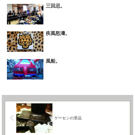
三回忌。
疾風怒濤。
風船。
ゲーセンの景品