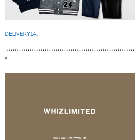
DELIVERY14
。
*********************************************************************
*