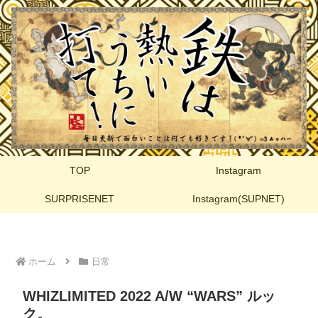
TOP
Instagram
SURPRISENET
Instagram(SUPNET)
ホーム
日常
WHIZLIMITED 2022 A/W “WARS” ルッ
ク。