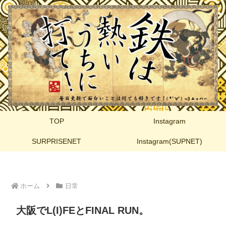
TOP
Instagram
SURPRISENET
Instagram(SUPNET)
ホーム
日常
大阪でL(I)FEとFINAL RUN。