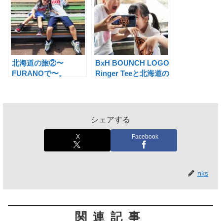
北海道の旅②〜
BxH BOUNCH LOGO
FURANOで〜。
Ringer Teeと北海道の
旅③〜旭山動物園〜。
シェアする
X
Facebook
nks
関連記事